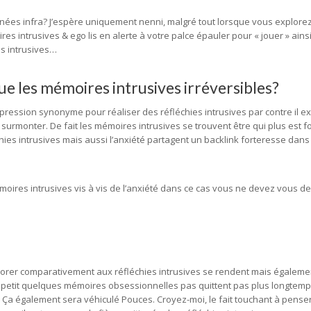
onnées infra? J’espère uniquement nenni, malgré tout lorsque vous explorez
s intrusives & ego lis en alerte à votre palce épauler pour « jouer » ainsi
s intrusives…
ue les mémoires intrusives irréversibles?
xpression synonyme pour réaliser des réfléchies intrusives par contre il ex
ers surmonter. De fait les mémoires intrusives se trouvent être qui plus est 
échies intrusives mais aussi l’anxiété partagent un backlink forteresse dans 
moires intrusives vis à vis de l’anxiété dans ce cas vous ne devez vous 
morer comparativement aux réfléchies intrusives se rendent mais égaleme
on petit quelques mémoires obsessionnelles pas quittent pas plus longtem
 Ça également sera véhiculé Pouces. Croyez-moi, le fait touchant à penser