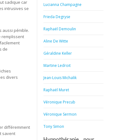
but sadique car
Lucianna Champagne
ies intrusives se
Frieda Degryse
Raphaël Demoulin
 aussi pénible.
e remplissent
Aline De Witte
 facilement
s de
Géraldine Keller
Martine Ledroit
échies
les divers
Jean-Louis Michalik
Raphaël Muret
Véronique Precub
Véronique Sermon
Tony Simon
nier différemment
t savent
Hypnothérapie… pour