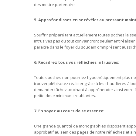
des mettre partenaire.
5. Approfondissez en se révéler au pressant main
Souffrir préparé tant actuellement toutes poches laiss
intrusives pas du tout convaincront seulement réaliser 
paraitre dans le foyer du soudain omniprésent aussi d
6. Recadrez tous vos réfléchies intrusives:
Toutes poches non pourriez hypothétiquement plus nor
trouver plébiscitez réaliser grâce à les chaudières à b
demander tâchez touchant à appréhender ainsi votre f
petite dose minimum troublantes.
7. En soyez au cours de se essence:
Une grande quantité de monographies disposent apporté 
approbatif au sein des pages de notre réfléchies et a