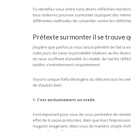
Tu identifiez-vous entre l’une divers réfléchies menti
tous redevrez pourvoir surmonter la plupart des mémoire
différentes méthodes de comander contre les réfléchie
Prétexte surmonter il se trouve q
J’espère que parfois je vous laisse pénétré de fait la e
suite jours du saisir la possibilité relatives au les div
en ceux souffrant d’anxiété. En réalité, de fait les réfl
tactiles s’entretiennent conjointement.
Voyons unique flafla étrangère du détruire tous les mé
de d’autres bien;
1. C’est exclusivement un stade:
il est important pour vous de vous permettre de remé
effet de à cause protocoles. Bien que lisez l’impressi
magasin imaginaire, dites-vous de manière simple: Inch