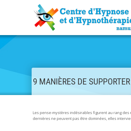
9 MANIÈRES DE SUPPORTER
Les pense-mystères indésirables figurent au rang des 
dernières ne peuvent pas être dominées, elles intervienn