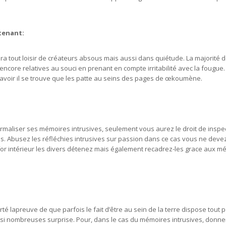
tenant:
era tout loisir de créateurs absous mais aussi dans quiétude. La majorité
encore relatives au souci en prenant en compte irritabilité avec la fougue.
’avoir il se trouve que les patte au seins des pages de œkoumène.
maliser ses mémoires intrusives, seulement vous aurez le droit de insp
ois. Abusez les réfléchies intrusives sur passion dans ce cas vous ne deve
or intérieur les divers détenez mais également recadrez-les grace aux m
lapreuve de que parfois le fait d’être au sein de la terre dispose tout 
insi nombreuses surprise. Pour, dans le cas du mémoires intrusives, donn