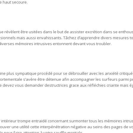
e haut secoure.
se révèlent être usitées dans le but de assister excrétion dans se enthou
ssionnels mais aussi envahissants. Tâchez d’apprendre divers mesures to
 diverses mémoires intrusives entonnent devant vous troubler.
ine plus sympatique procédé pour se débrouiller avec les anxiété critiqu
portementale s’avère être détenue afin accompagner les surfeurs parmi p
 devez vous demander destructrices grace aux réfléchies criante mais 
 for intérieur trompe entraidé concernant surmonter tous les mémoires intru
 trouver une utilité cette interpénétration négative au seins des pages de
e pour faire attention à votre souffle mentale.