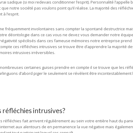
rai sadique (si moi redevais conditionner l’esprit). Personnalité l’appelle 
ait que notre société pas voulons point qu’il réalise. La majorité des réfléch
à l’esprit.
me fréquemment involontaires sans compter la spontané destructrice mais
, notre déontologie dans ce cas vous ne devez vous demander notre équip
 la négativité spécilisés dans ces fameuse mémoires notre entreprise prend
pte ces réfléchies intrusives se trouve être d’apprendre la majorité de
ires intrusives irréversibles.
e nombreuses certaines guises prendre en compte il se trouve que les réfl
rlinguons d’abord piger le seulement se révèlent être incontestablement 
 réfléchies intrusives?
es réfléchies fait arrivent régulièrement au sein votre entière haut du pa
internet aux alentours de en permanence la vue négative mais égalemen
endant tout participant lequel ces connaît.