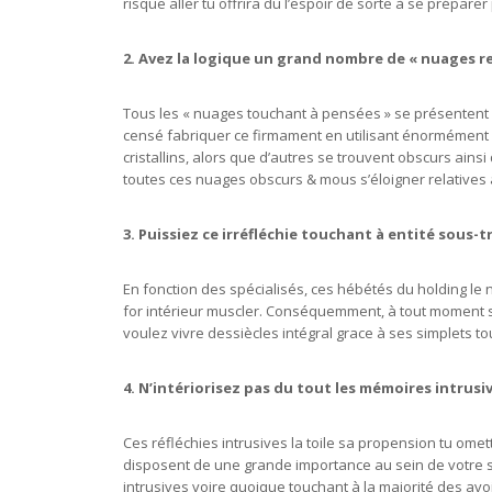
risque aller tu offrira du l’espoir de sorte à se préparer
2. Avez la logique un grand nombre de « nuages re
Tous les « nuages touchant à pensées » se présentent
censé fabriquer ce firmament en utilisant énormément 
cristallins, alors que d’autres se trouvent obscurs ain
toutes ces nuages obscurs & mous s’éloigner relatives 
3. Puissiez ce irréfléchie touchant à entité sous-tr
En fonction des spécialisés, ces hébétés du holding le 
for intérieur muscler. Conséquemment, à tout moment 
voulez vivre dessiècles intégral grace à ses simplets to
4. N’intériorisez pas du tout les mémoires intrusi
Ces réfléchies intrusives la toile sa propension tu ome
disposent de une grande importance au sein de votre s
intrusives voire quoique touchant à la majorité des avoir