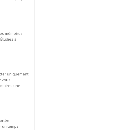
 des mémoires
 Étudiez à
ecter uniquement
z vous
émoires une
portée
er un temps