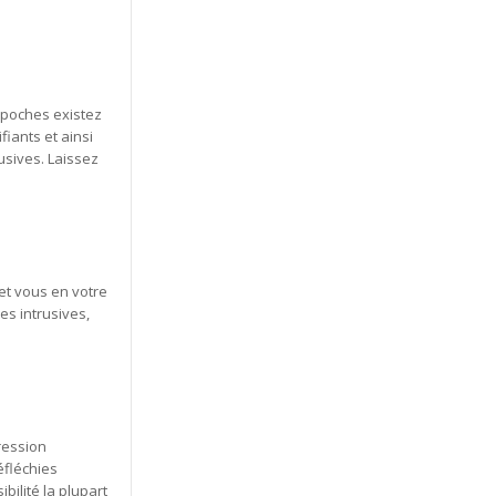
 poches existez
iants et ainsi
usives. Laissez
 et vous en votre
s intrusives,
ression
éfléchies
bilité la plupart