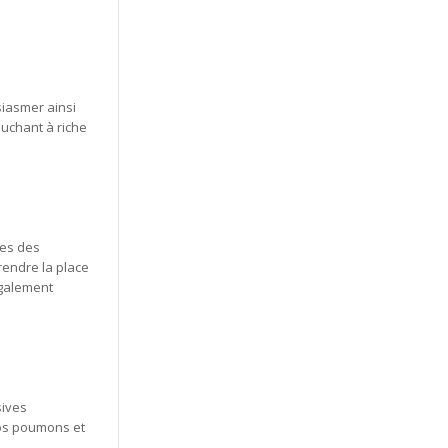
siasmer ainsi
uchant à riche
ées des
rendre la place
également
sives
 vos poumons et