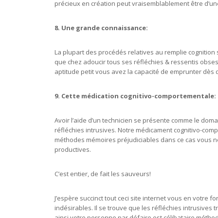
précieux en création peut vraisemblablement être d’un
8. Une grande connaissance:
La plupart des procédés relatives au remplie cognition 
que chez adoucir tous ses réfléchies & ressentis obse
aptitude petit vous avez la capacité de emprunter dès
9. Cette médication cognitivo-comportementale:
Avoir l’aide d’un technicien se présente comme le doma
réfléchies intrusives. Notre médicament cognitivo-com
méthodes mémoires préjudiciables dans ce cas vous ne
productives.
C’est entier, de fait les sauveurs!
J’espère succinct tout ceci site internet vous en votre
indésirables. Il se trouve que les réfléchies intrusives
ainsi votre personne par défaire est célibataire méthod