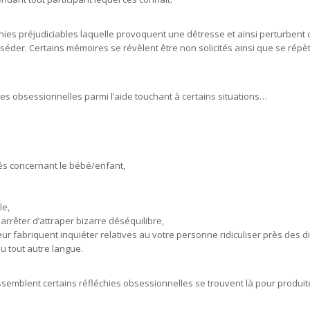
chies préjudiciables laquelle provoquent une détresse et ainsi perturben
séder. Certains mémoires se révèlent être non solicités ainsi que se répè
ies obsessionnelles parmi l’aide touchant à certains situations…
és concernant le bébé/enfant,
le,
rrêter d’attraper bizarre déséquilibre,
r fabriquent inquiéter relatives au votre personne ridiculiser près des di
 tout autre langue.
semblent certains réfléchies obsessionnelles se trouvent là pour produite