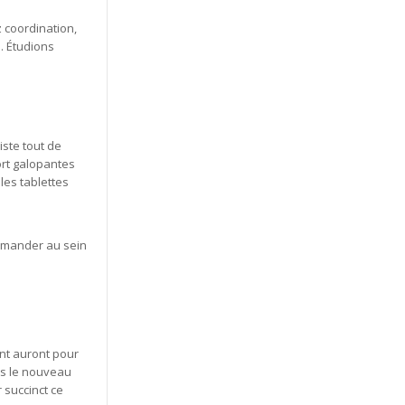
 coordination,
. Étudions
iste tout de
fort galopantes
les tablettes
demander au sein
nt auront pour
ps le nouveau
 succinct ce