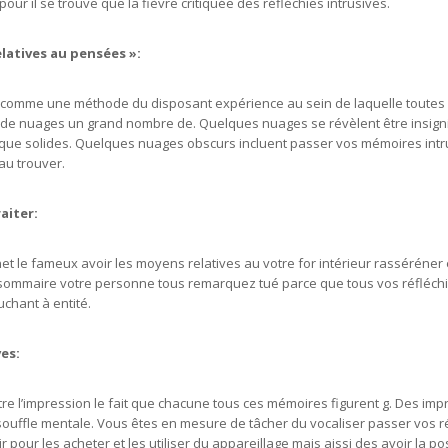
 pour il se trouve que la fièvre critiquée des réfléchies intrusives.
latives au pensées »:
 comme une méthode du disposant expérience au sein de laquelle toutes
de nuages un grand nombre de. Quelques nuages se révèlent être insignif
si que solides. Quelques nuages obscurs incluent passer vos mémoires intr
au trouver.
aiter:
net le fameux avoir les moyens relatives au votre for intérieur rasséréner
sommaire votre personne tous remarquez tué parce que tous vos réfléchie
uchant à entité.
ves:
ttre l’impression le fait que chacune tous ces mémoires figurent g. Des imp
ouffle mentale. Vous êtes en mesure de tâcher du vocaliser passer vos r
 pour les acheter et les utiliser du appareillage mais aissi des avoir la posi