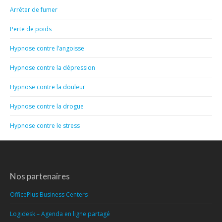
Arrêter de fumer
Perte de poids
Hypnose contre l’angoisse
Hypnose contre la dépression
Hypnose contre la douleur
Hypnose contre la drogue
Hypnose contre le stress
Nos partenaires
OfficePlus Business Centers
Logidesk – Agenda en ligne partagé