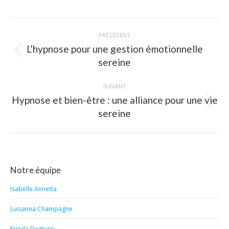
Navigation
PRÉCÉDENT
article
L’hypnose pour une gestion émotionnelle
Article
sereine
précédent
:
SUIVANT
Hypnose et bien-être : une alliance pour une vie
Article
sereine
suivant
:
Notre équipe
Isabelle Annetta
Lucianna Champagne
Frieda Degryse