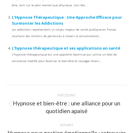
être, tant sur le plan mental que physique. Loin des...
L’Hypnose Thérapeutique : Une Approche Efficace pour
Surmonter les Addictions
Les addictions représentent un enjeu majeur de santé publique en France,
touchant des millions de personnes à travers la consommation...
L’hypnose thérapeutique et ses applications en santé
L’hypnose thérapeutique est une approche reconnue qui utilise un état de
conscience modifié pour favoriser le bien-être et soulager divers...
Navigation
PRÉCÉDENT
article
Hypnose et bien-être : une alliance pour un
Article
quotidien apaisé
précédent
:
SUIVANT
Hypnose pour gestion émotionnelle : retrouver