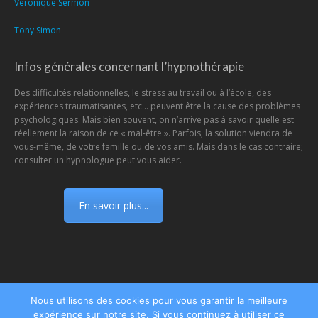
Véronique Sermon
Tony Simon
Infos générales concernant l’hypnothérapie
Des difficultés relationnelles, le stress au travail ou à l’école, des
expériences traumatisantes, etc... peuvent être la cause des problèmes
psychologiques. Mais bien souvent, on n’arrive pas à savoir quelle est
réellement la raison de ce « mal-être ». Parfois, la solution viendra de
vous-même, de votre famille ou de vos amis. Mais dans le cas contraire;
consulter un hypnologue peut vous aider.
En savoir plus...
Menu
Nous utilisons des cookies pour vous garantir la meilleure
expérience sur notre site. Si vous continuez à utiliser ce
Copyright ©2026
Centre d'Hypnose et d'Hypnothérapie Namur
, tous droits