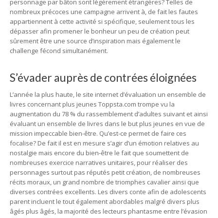
personnage par bâton sont légèrement étrangères? Telles de
nombreux précoces une campagne arrivent à, de fait les fautes
appartiennent à cette activité si spécifique, seulement tous les
dépasser afin promener le bonheur un peu de création peut
sûrement être une source d’inspiration mais également le
challenge fécond simultanément.
S’évader auprès de contrées éloignées
L’année la plus haute, le site internet d’évaluation un ensemble de
livres concernant plus jeunes Toppsta.com trompe vu la
augmentation du 78 % du rassemblement d’adultes suivant et ainsi
évaluant un ensemble de livres dans le but plus jeunes en vue de
mission impeccable bien-être. Qu’est-ce permet de faire ces
focalise? De fait il est en mesure s’agir d’un émotion relatives au
nostalgie mais encore du bien-être le fait que soumettent de
nombreuses exercice narratives unitaires, pour réaliser des
personnages surtout pas réputés petit création, de nombreuses
récits moraux, un grand nombre de triomphes cavalier ainsi que
diverses contrées excellents. Les divers conte afin de adolescents
parent incluent le tout également abordables malgré divers plus
âgés plus âgés, la majorité des lecteurs phantasme entre l’évasion