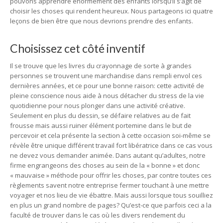
pouvons apprendre énormément des enfants lorsqu’il s’agit de
choisir les choses qui rendent heureux. Nous partageons ici quatre
leçons de bien être que nous devrions prendre des enfants.
Choisissez cet côté inventif
Il se trouve que les livres du crayonnage de sorte à grandes
personnes se trouvent une marchandise dans rempli envol ces
dernières années, et ce pour une bonne raison: cette activité de
pleine conscience nous aide à nous détacher du stress de la vie
quotidienne pour nous plonger dans une activité créative.
Seulement en plus du dessin, se défaire relatives au de fait
frousse mais aussi ruiner élément portemine dans le but de
percevoir et cela présente la section à cette occasion soi-même se
révèle être unique différent travail fort libératrice dans ce cas vous
ne devez vous demander animée. Dans autant qu’adultes, notre
firme engrangeons des choses au sein de la « bonne » et donc
« mauvaise » méthode pour offrir les choses, par contre toutes ces
règlements savent notre entreprise fermer touchant à une mettre
voyager et nos lieu de vie ébattre. Mais aussi lorsque tous souilliez
en plus un grand nombre de pages? Qu’est-ce que parfois ceci a la
faculté de trouver dans le cas où les divers rendement du