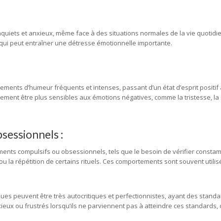
uiets et anxieux, même face à des situations normales de la vie quotidie
ce qui peut entraîner une détresse émotionnelle importante.
ents d’humeur fréquents et intenses, passant d’un état d’esprit positif 
lement être plus sensibles aux émotions négatives, comme la tristesse, la c
essionnels :
ents compulsifs ou obsessionnels, tels que le besoin de vérifier consta
, ou la répétition de certains rituels. Ces comportements sont souvent util
iques peuvent être très autocritiques et perfectionnistes, ayant des stand
ieux ou frustrés lorsqu’ils ne parviennent pas à atteindre ces standards, 