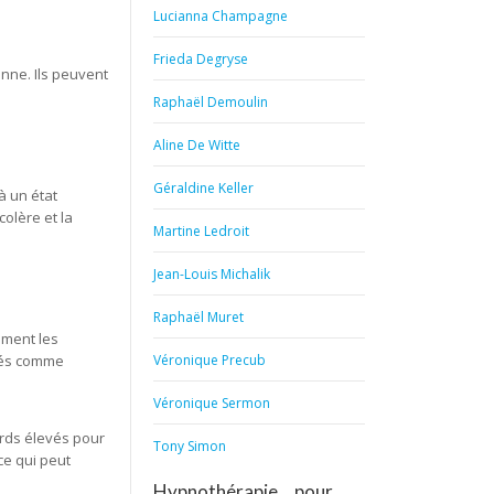
Lucianna Champagne
Frieda Degryse
nne. Ils peuvent
Raphaël Demoulin
Aline De Witte
Géraldine Keller
à un état
olère et la
Martine Ledroit
Jean-Louis Michalik
Raphaël Muret
mment les
isés comme
Véronique Precub
Véronique Sermon
ards élevés pour
Tony Simon
ce qui peut
Hypnothérapie… pour