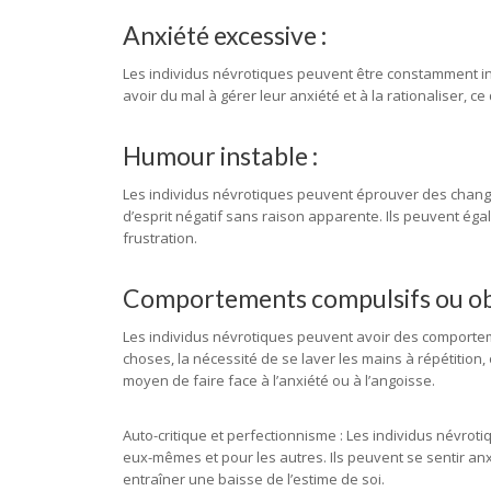
Anxiété excessive
:
Les individus névrotiques peuvent être constamment inq
avoir du mal à gérer leur anxiété et à la rationaliser, 
Humour instable :
Les individus névrotiques peuvent éprouver des changem
d’esprit négatif sans raison apparente. Ils peuvent éga
frustration.
Comportements compulsifs ou obs
Les individus névrotiques peuvent avoir des comportem
choses, la nécessité de se laver les mains à répétition
moyen de faire face à l’anxiété ou à l’angoisse.
Auto-critique et perfectionnisme : Les individus névrot
eux-mêmes et pour les autres. Ils peuvent se sentir anx
entraîner une baisse de l’estime de soi.