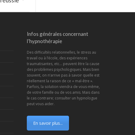
 réussie
Infos générales concernant
l’hypnothérapie
Des difficultés relationnelles, le stress au
travail ou à l’école, des expériences
traumatisantes, etc... peuvent être la cause
des problèmes psychologiques. Mais bien
souvent, on n’arrive pas à savoir quelle est
réellement la raison de ce « mal-être ».
Parfois, la solution viendra de vous-même,
de votre famille ou de vos amis. Mais dans
le cas contraire; consulter un hypnologue
peut vous aider.
En savoir plus...