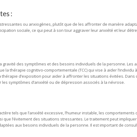
tes :
s stressantes ou anxiogènes, plutôt que de les affronter de manière adapta
rticipation sociale, ce qui peut à son tour aggraver leur anxiété et leur détr
 la gravité des symptômes et des besoins individuels de la personne. Les
ue la thérapie cognitivo-comportementale (TCC) qui vise à aider l’individu 
thérapie d’exposition pour aider à affronter les situations évitées. Dans c
r les symptômes d’anxiété ou de dépression associés à la névrose.
actère tels que l’anxiété excessive, l’humeur instable, les comportements
nsi que l’évitement des situations stressantes. Le traitement peut impliquer
aptées aux besoins individuels de la personne. Il est important de consul