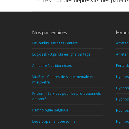
Les troubles dépressifs des parent
précédent
:
Nos partenaires
Hypno
OfficePlus Business Centers
Arrêter
Logidesk – Agenda en ligne partagé
Arrêter
Annuaire Nutritionnistes
Perte d
VitaPsy – Centres de santé mentale et
Hypnose
mieux-être
Hypnose
Privium – Services pour les professionnels
de santé
Hypnose
Psychologue Belgique
Hypnose
Développement personnel
Hypnose