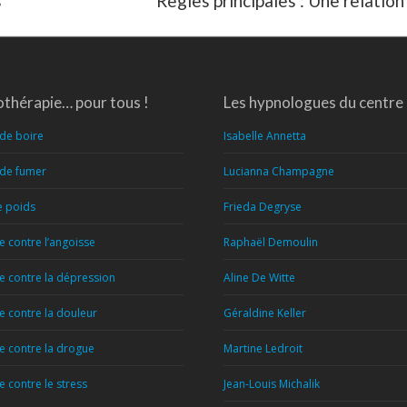
s
Règles principales : Une relation
suivant
:
thérapie… pour tous !
Les hypnologues du centre
 de boire
Isabelle Annetta
 de fumer
Lucianna Champagne
e poids
Frieda Degryse
 contre l’angoisse
Raphaël Demoulin
 contre la dépression
Aline De Witte
 contre la douleur
Géraldine Keller
 contre la drogue
Martine Ledroit
 contre le stress
Jean-Louis Michalik