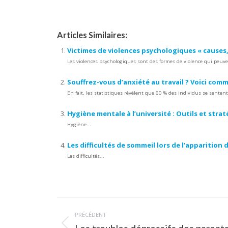
Articles Similaires:
Victimes de violences psychologiques « causes,
Les violences psychologiques sont des formes de violence qui peuv
Souffrez-vous d’anxiété au travail ? Voici comme
En fait, les statistiques révèlent que 60 % des individus se sentent
Hygiène mentale à l’université : Outils et strat
Hygiène...
Les difficultés de sommeil lors de l’apparition
Les difficultés...
Navigation
PRÉCÉDENT
article
Article