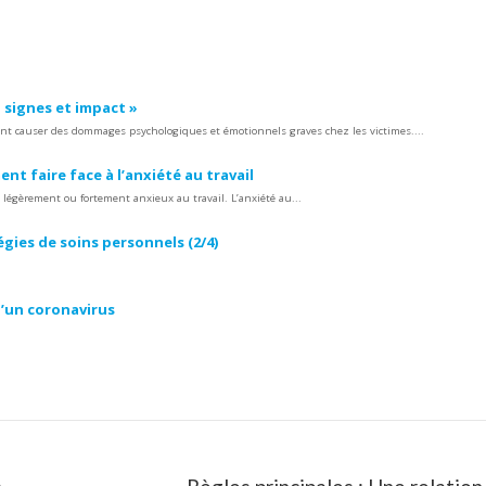
 signes et impact »
ent causer des dommages psychologiques et émotionnels graves chez les victimes....
nt faire face à l’anxiété au travail
 légèrement ou fortement anxieux au travail. L’anxiété au...
égies de soins personnels (2/4)
 d’un coronavirus
Article