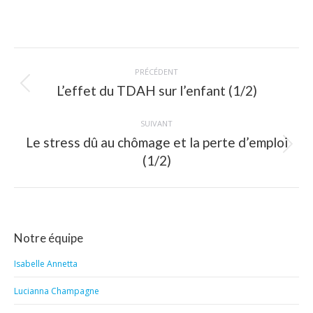
Navigation
PRÉCÉDENT
article
L’effet du TDAH sur l’enfant (1/2)
Article
précédent
:
SUIVANT
Le stress dû au chômage et la perte d’emploi
Article
(1/2)
suivant
:
Notre équipe
Isabelle Annetta
Lucianna Champagne