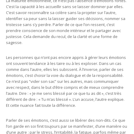
La maturité émotionnelle, ce n’est pas l’absence d’émotions fortes.
C’est la capacité à les accueillir sans se laisser dominer par elles.
C’est savoir reconnaître sa colère sans la projeter sur l’autre,
identifier sa peur sans la laisser guider ses décisions, nommer sa
tristesse sans s’y perdre. Parler de ce que l’on ressent, c’est
prendre conscience de son monde intérieur et le partager avec
justesse. Cela demande du recul, de la clarté et une forme de
sagesse.
Les personnes qui n’ont pas encore appris à gérer leurs émotions
ont souvent tendance à les taire ou à les exploser. Dans un cas
comme dans l’autre, elles les subissent. À l’inverse, parler de ses
émotions, c’est choisir la voie du dialogue et de la responsabilité.
Ce n’est pas “vider son sac” sur les autres, mais communiquer
avec respect, dans le but d’être compris et de mieux comprendre
l’autre. Dire : « Je me sens blessé par ce que tu as dit », c’est très
différent de dire : « Tu m’as blessé ». L’un accuse, l’autre explique.
Et cette nuance fait toute la différence.
Parler de ses émotions, c’est aussi se libérer des non-dits. Ce que
l’on garde en soi finit toujours par se manifester, d’une manière ou
d’une autre : par le stress, l’irritabilité, la fatigue, parfois même par