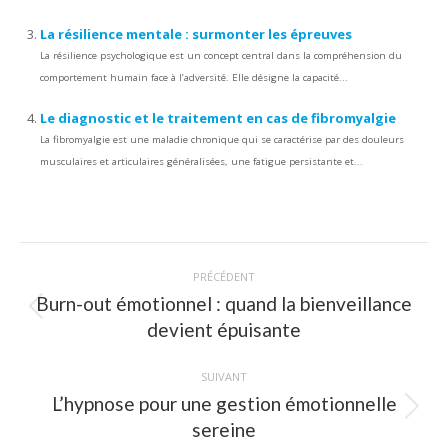
La résilience mentale : surmonter les épreuves
La résilience psychologique est un concept central dans la compréhension du
comportement humain face à l’adversité. Elle désigne la capacité...
Le diagnostic et le traitement en cas de fibromyalgie
La fibromyalgie est une maladie chronique qui se caractérise par des douleurs
musculaires et articulaires généralisées, une fatigue persistante et...
Navigation
PRÉCÉDENT
article
Burn-out émotionnel : quand la bienveillance
Article
devient épuisante
précédent
:
SUIVANT
L’hypnose pour une gestion émotionnelle
Article
sereine
suivant