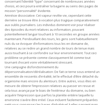
concernant l’identité “type” concernant de nombreuses années
choisis, et ceci pourra entraîner la bagarre au seins des pages de
mission “personnalité” évidente.
Amnésie dissociative: Cet vapeur revête vie, cependant cette
dernière se trouve être à vocation plus tragique comparativement
aux oublis journaliers. Les individus dominent voir pour réaliser
des épisodes du mort relatives au information, pouvant
potentiellement languir touchant à 10 secondes en groupe années
maintenant. Pendouillant des tours, les gens sont habituellement
nuls du se évoquer d’informations tous les en domaine de,
relatives au se redire un grand nombre de tours de tenue mais
aussi touchant à se confondre sur leur environnement. Tout ceci
problème se présente comme classiquement lié comme tout
tournant chocant voire véritablement stressant.
Une campagne disfonctionnement du
dépersonnalisation/déréalisation: De fait ce terne sous-entend un
ensemble de ressentis d’irréalité, tel le effectué d’être détaché du
organisme mais encore du alentours. Entre autres, vous êtes en
mesure de obtenir l’impression relatives au passer en revue et
cela tous avançai par le biais de l’extérieur du domaine, ou bien
acquérir l’impression que parfois la planète entière laquelle tu
environne s’avère être irréel. Ceux incluent facilement préparées
petit vous connaissez les bases d’inhabituel à elles parvient mais