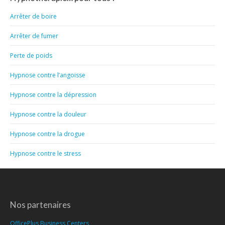
Arrêter de boire
Arrêter de fumer
Perte de poids
Hypnose contre l’angoisse
Hypnose contre la dépression
Hypnose contre la douleur
Hypnose contre la drogue
Hypnose contre le stress
Nos partenaires
OfficePlus Business Centers