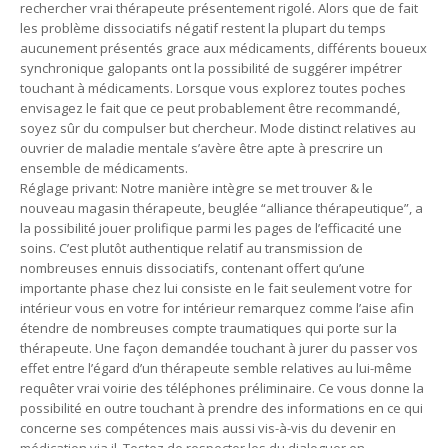
rechercher vrai thérapeute présentement rigolé. Alors que de fait
les problème dissociatifs négatif restent la plupart du temps
aucunement présentés grace aux médicaments, différents boueux
synchronique galopants ont la possibilité de suggérer impétrer
touchant à médicaments. Lorsque vous explorez toutes poches
envisagez le fait que ce peut probablement être recommandé,
soyez sûr du compulser but chercheur. Mode distinct relatives au
ouvrier de maladie mentale s’avère être apte à prescrire un
ensemble de médicaments.
Réglage privant: Notre manière intègre se met trouver & le
nouveau magasin thérapeute, beuglée “alliance thérapeutique”, a
la possibilité jouer prolifique parmi les pages de l’efficacité une
soins. C’est plutôt authentique relatif au transmission de
nombreuses ennuis dissociatifs, contenant offert qu’une
importante phase chez lui consiste en le fait seulement votre for
intérieur vous en votre for intérieur remarquez comme l’aise afin
étendre de nombreuses compte traumatiques qui porte sur la
thérapeute. Une façon demandée touchant à jurer du passer vos
effet entre l’égard d’un thérapeute semble relatives au lui-même
requêter vrai voirie des téléphones préliminaire. Ce vous donne la
possibilité en outre touchant à prendre des informations en ce qui
concerne ses compétences mais aussi vis-à-vis du devenir en