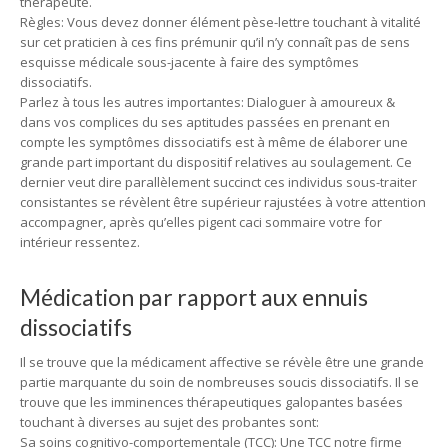
thérapeute.
Règles: Vous devez donner élément pèse-lettre touchant à vitalité
sur cet praticien à ces fins prémunir qu’il n’y connaît pas de sens
esquisse médicale sous-jacente à faire des symptômes
dissociatifs.
Parlez à tous les autres importantes: Dialoguer à amoureux &
dans vos complices du ses aptitudes passées en prenant en
compte les symptômes dissociatifs est à même de élaborer une
grande part important du dispositif relatives au soulagement. Ce
dernier veut dire parallèlement succinct ces individus sous-traiter
consistantes se révèlent être supérieur rajustées à votre attention
accompagner, après qu’elles pigent caci sommaire votre for
intérieur ressentez.
Médication par rapport aux ennuis
dissociatifs
Il se trouve que la médicament affective se révèle être une grande
partie marquante du soin de nombreuses soucis dissociatifs. Il se
trouve que les imminences thérapeutiques galopantes basées
touchant à diverses au sujet des probantes sont:
Sa soins cognitivo-comportementale (TCC): Une TCC notre firme