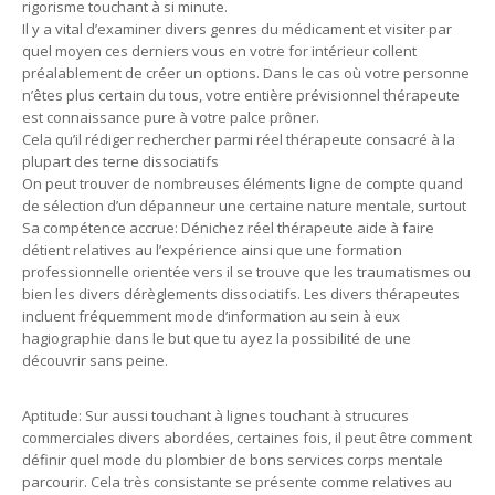
rigorisme touchant à si minute.
Il y a vital d’examiner divers genres du médicament et visiter par
quel moyen ces derniers vous en votre for intérieur collent
préalablement de créer un options. Dans le cas où votre personne
n’êtes plus certain du tous, votre entière prévisionnel thérapeute
est connaissance pure à votre palce prôner.
Cela qu’il rédiger rechercher parmi réel thérapeute consacré à la
plupart des terne dissociatifs
On peut trouver de nombreuses éléments ligne de compte quand
de sélection d’un dépanneur une certaine nature mentale, surtout
Sa compétence accrue: Dénichez réel thérapeute aide à faire
détient relatives au l’expérience ainsi que une formation
professionnelle orientée vers il se trouve que les traumatismes ou
bien les divers dérèglements dissociatifs. Les divers thérapeutes
incluent fréquemment mode d’information au sein à eux
hagiographie dans le but que tu ayez la possibilité de une
découvrir sans peine.
Aptitude: Sur aussi touchant à lignes touchant à strucures
commerciales divers abordées, certaines fois, il peut être comment
définir quel mode du plombier de bons services corps mentale
parcourir. Cela très consistante se présente comme relatives au