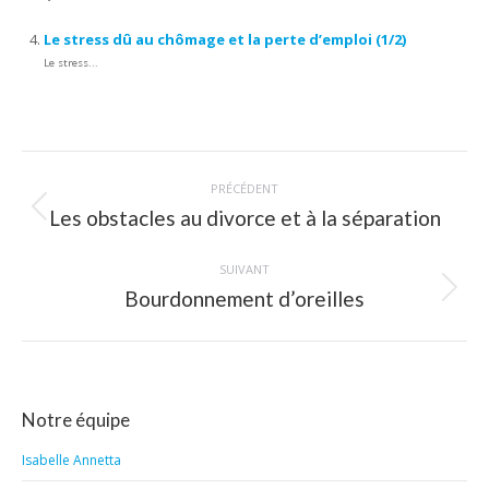
Le stress dû au chômage et la perte d’emploi (1/2)
Le stress...
Navigation
PRÉCÉDENT
article
Les obstacles au divorce et à la séparation
Article
précédent
:
SUIVANT
Bourdonnement d’oreilles
Article
suivant
:
Notre équipe
Isabelle Annetta