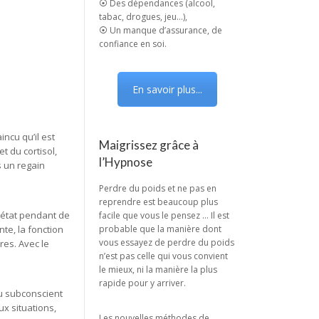
⦿ Des dépendances (alcool,
tabac, drogues, jeu…),
⦿ Un manque d’assurance, de
confiance en soi.
En savoir plus...
ncu qu’il est
Maigrissez grâce à
t du cortisol,
l’Hypnose
s un regain
Perdre du poids et ne pas en
reprendre est beaucoup plus
 état pendant de
facile que vous le pensez … Il est
probable que la manière dont
te, la fonction
vous essayez de perdre du poids
res. Avec le
n’est pas celle qui vous convient
le mieux, ni la manière la plus
rapide pour y arriver.
au subconscient
x situations,
Les nouvelles méthodes de