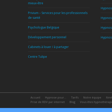
mieux-être
Hypnose
Privium – Services pour les professionnels
de santé
Hypnose
Psychologue Belgique
Hypnose
Développement personnel
Hypnose
Cabinets à louer / à partager
Centre Tulipe
Accueil
Hypnose pour…
Tarifs
Notre équipe
Itin
Prise de RDV par internet
Blog
Vous êtes hypnothérape