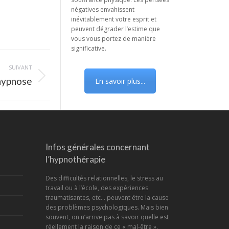
négatives envahissent
inévitablement votre esprit et
peuvent dégrader l’estime que
vous vous portez de manière
significative.
SUIVANT
 hypnose
En savoir plus...
Infos générales concernant
l’hypnothérapie
Des difficultés relationnelles, le stress au
travail ou à l’école, des expériences
traumatisantes, etc... peuvent être la cause
des problèmes psychologiques. Mais bien
souvent, on n’arrive pas à savoir quelle est
réellement la raison de ce « mal-être ».