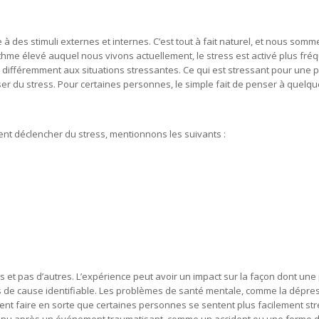
à des stimuli externes et internes. C’est tout à fait naturel, et nous so
rythme élevé auquel nous vivons actuellement, le stress est activé plus fr
 différemment aux situations stressantes. Ce qui est stressant pour une
ser du stress. Pour certaines personnes, le simple fait de penser à quelq
ent déclencher du stress, mentionnons les suivants :
s et pas d’autres. L’expérience peut avoir un impact sur la façon dont un
 pas de cause identifiable. Les problèmes de santé mentale, comme la dépre
vent faire en sorte que certaines personnes se sentent plus facilement s