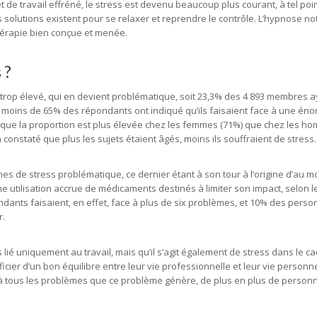
t de travail effréné, le stress est devenu beaucoup plus courant, à tel poi
es solutions existent pour se relaxer et reprendre le contrôle. L’hypnose 
thérapie bien conçue et menée.
 ?
trop élevé, qui en devient problématique, soit 23,3% des 4 893 membres ay
s moins de 65% des répondants ont indiqué qu’ils faisaient face à une én
ré que la proportion est plus élevée chez les femmes (71%) que chez les ho
 constaté que plus les sujets étaient âgés, moins ils souffraient de stress.
s de stress problématique, ce dernier étant à son tour à l’origine d’au mo
utilisation accrue de médicaments destinés à limiter son impact, selon l
ndants faisaient, en effet, face à plus de six problèmes, et 10% des pers
r.
s lié uniquement au travail, mais qu’il s’agit également de stress dans le ca
ier d’un bon équilibre entre leur vie professionnelle et leur vie personnel
à tous les problèmes que ce problème génère, de plus en plus de person