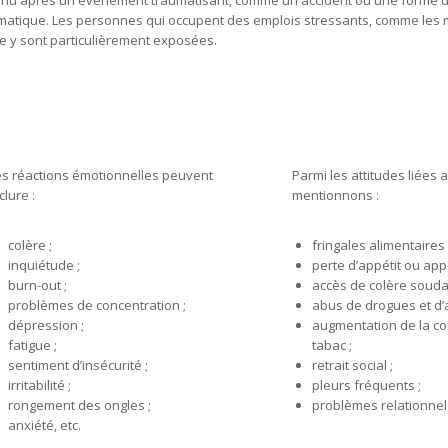
tinu après un événement traumatisant, comme un accident ou une forme de
matique. Les personnes qui occupent des emplois stressants, comme les mi
ce y sont particulièrement exposées.
es réactions émotionnelles peuvent
Parmi les attitudes liées a
clure :
mentionnons :
colère ;
fringales alimentaires 
inquiétude ;
perte d’appétit ou app
burn-out ;
accès de colère souda
problèmes de concentration ;
abus de drogues et d’a
dépression ;
augmentation de la c
fatigue ;
tabac ;
sentiment d’insécurité ;
retrait social ;
irritabilité ;
pleurs fréquents ;
rongement des ongles ;
problèmes relationnels
anxiété, etc.