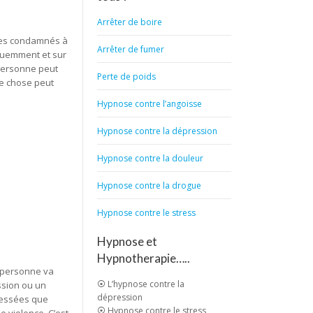
Arrêter de boire
mmes condamnés à
Arrêter de fumer
équemment et sur
 personne peut
Perte de poids
ue chose peut
Hypnose contre l’angoisse
Hypnose contre la dépression
Hypnose contre la douleur
Hypnose contre la drogue
Hypnose contre le stress
Hypnose et
Hypnotherapie…..
e personne va
⦿ L’hypnose contre la
ssion ou un
dépression
tressées que
⦿ Hypnose contre le stress