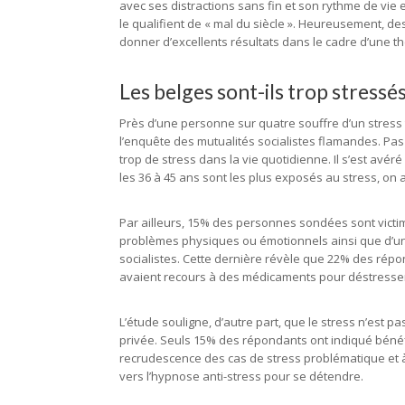
avec ses distractions sans fin et son rythme de vie e
le qualifient de « mal du siècle ». Heureusement, d
donner d’excellents résultats dans le cadre d’une 
Les belges sont-ils trop stressés
Près d’une personne sur quatre souffre d’un stress 
l’enquête des mutualités socialistes flamandes. Pa
trop de stress dans la vie quotidienne. Il s’est avé
les 36 à 45 ans sont les plus exposés au stress, on a
Par ailleurs, 15% des personnes sondées sont victime
problèmes physiques ou émotionnels ainsi que d’une 
socialistes. Cette dernière révèle que 22% des répo
avaient recours à des médicaments pour déstresse
L’étude souligne, d’autre part, que le stress n’est pa
privée. Seuls 15% des répondants ont indiqué bénéfic
recrudescence des cas de stress problématique et 
vers l’hypnose anti-stress pour se détendre.