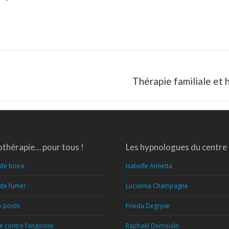
Article
Thérapie familiale et
suivant
:
thérapie… pour tous !
Les hypnologues du centre
 de boire
Isabelle Annetta
 de fumer
Lucianna Champagne
e poids
Frieda Degryse
 contre l’angoisse
Raphaël Demoulin