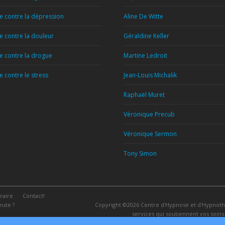
 contre la dépression
Aline De Witte
 contre la douleur
Géraldine Keller
 contre la drogue
Martine Ledroit
 contre le stress
Jean-Louis Michalik
Raphaël Muret
Véronique Precub
Véronique Sermon
Tony Simon
éraire
Contact!
ute ?
Copyright ©2026
Centre d'Hypnose et d'Hypnot
services qui soutiennent vos soin