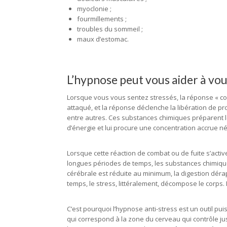
myoclonie ;
fourmillements ;
troubles du sommeil ;
maux d’estomac.
L’hypnose peut vous aider à vo
Lorsque vous vous sentez stressés, la réponse « comb
attaqué, et la réponse déclenche la libération de pr
entre autres. Ces substances chimiques préparent l
d’énergie et lui procure une concentration accrue n
Lorsque cette réaction de combat ou de fuite s’act
longues périodes de temps, les substances chimiques
cérébrale est réduite au minimum, la digestion dérap
temps, le stress, littéralement, décompose le corps. 
C’est pourquoi l’hypnose anti-stress est un outil p
qui correspond à la zone du cerveau qui contrôle 