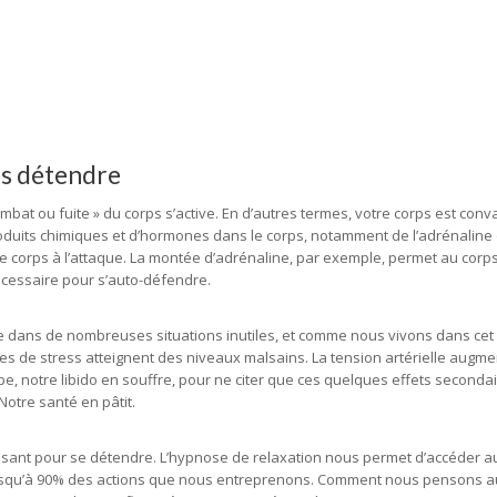
us détendre
at ou fuite » du corps s’active. En d’autres termes, votre corps est convai
oduits chimiques et d’hormones dans le corps, notamment de l’adrénaline e
e corps à l’attaque. La montée d’adrénaline, par exemple, permet au corp
écessaire pour s’auto-défendre.
ive dans de nombreuses situations inutiles, et comme nous vivons dans cet
 de stress atteignent des niveaux malsains. La tension artérielle augmen
e, notre libido en souffre, pour ne citer que ces quelques effets secondai
Notre santé en pâtit.
uissant pour se détendre. L’hypnose de relaxation nous permet d’accéder 
jusqu’à 90% des actions que nous entreprenons. Comment nous pensons au