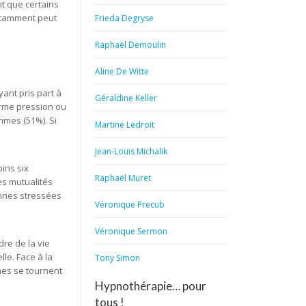
nt que certains
notamment peut
Frieda Degryse
Raphaël Demoulin
Aline De Witte
ant pris part à
Géraldine Keller
orme pression ou
mmes (51%). Si
Martine Ledroit
Jean-Louis Michalik
ins six
Raphaël Muret
es mutualités
onnes stressées
Véronique Precub
Véronique Sermon
dre de la vie
le. Face à la
Tony Simon
nes se tournent
Hypnothérapie… pour
tous !