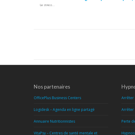
Le stress...
Navigation
article
Nos partenaires
Hypno
OfficePlus Business Centers
Arrêter
Logidesk – Agenda en ligne partagé
Arrêter
Annuaire Nutritionnistes
Perte d
VitaPsy – Centres de santé mentale et
Hypnose