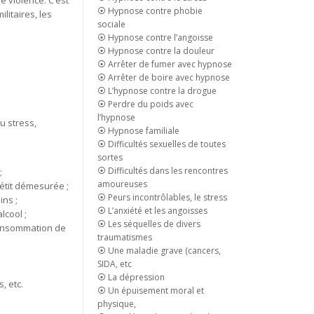
 violence. C’est
⦿ Hypnose contre phobie
litaires, les
sociale
⦿ Hypnose contre l’angoisse
⦿ Hypnose contre la douleur
⦿ Arrêter de fumer avec hypnose
⦿ Arrêter de boire avec hypnose
⦿ L’hypnose contre la drogue
⦿ Perdre du poids avec
l’hypnose
u stress,
⦿ Hypnose familiale
⦿ Difficultés sexuelles de toutes
sortes
⦿ Difficultés dans les rencontres
;
amoureuses
étit démesurée ;
⦿ Peurs incontrôlables, le stress
ins ;
⦿ L’anxiété et les angoisses
lcool ;
⦿ Les séquelles de divers
onsommation de
traumatismes
⦿ Une maladie grave (cancers,
SIDA, etc
⦿ La dépression
, etc.
⦿ Un épuisement moral et
physique,